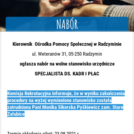
NABÓR
Kierownik Ośrodka Pomocy Społecznej w Radzyminie
ul. Weteranów 31, 05-250 Radzymin
ogłasza nabór na wolne stanowisko urzędnicze
SPECJALISTA DS. KADR I PŁAC
Komisja Rekrutacyjna informuje, że w wyniku zakończenia
procedury na wyżej wymienione stanowisko została
zatrudniona Pani Monika Sikorska Pyśkiewicz zam. Stare
Załubice
Termin składania ofert: 23.08.2021 r.